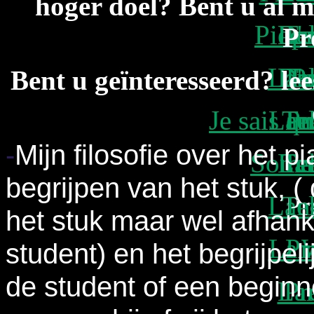
hoger doel? Bent u al m
Piece
La
D'u
Te
p
Pr
Lam
D'u
Te
P
Bent u geïnteresseerd?
le
Je sais 
Lam
Te
Pr
-
Mijn filosofie over het p
Some
La
Te
Pr
begrijpen van het stuk, (
Lam
Te
Pr
het stuk maar wel afhank
Lam
Pr
student) en het begrijpel
de student of een beginne
La
Pr