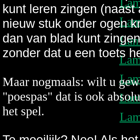
Lam
kunt leren zingen (naast
Lam
nieuw stuk onder ogen kr
dan van blad kunt zingen 
Lam
zonder dat u een toets h
Lam
Lam
Maar nogmaals: wilt u gew
"poespas" dat is ook absol
Lam
het spel
.
Lam
Te moeilijk? Nee! Als het