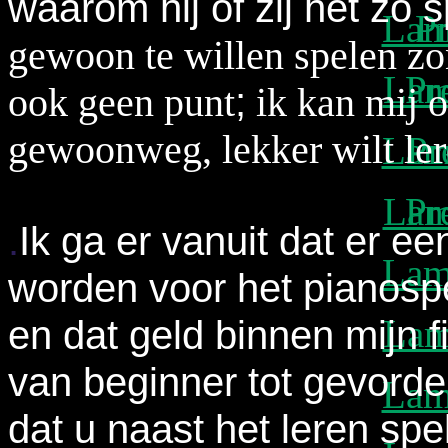
waarom hij of zij het zo 
Lam
P
gewoon te willen spelen zon
Lam
Pr
;
ook geen punt
ik kan mij o
gewoonweg, lekker wilt ler
Lam
Pr
Lam
Pr
.
Ik ga er vanuit dat er 
Lam
worden voor het pianospe
en dat geld binnen mijn f
Lam
van beginner tot gevorder
Lam
dat u naast het leren spe