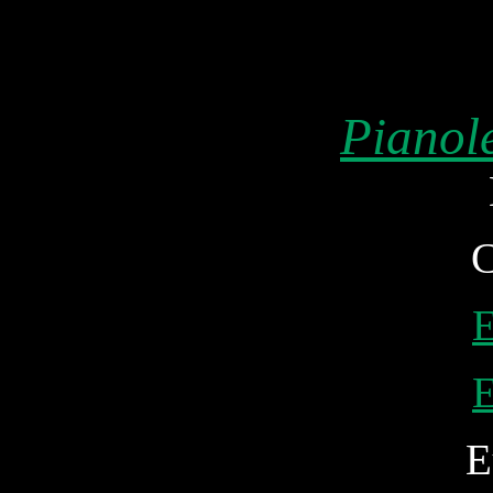
Pianol
C
E
E
E